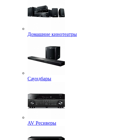
Домашние кинотеатры
Саундбары
AV Ресиверы