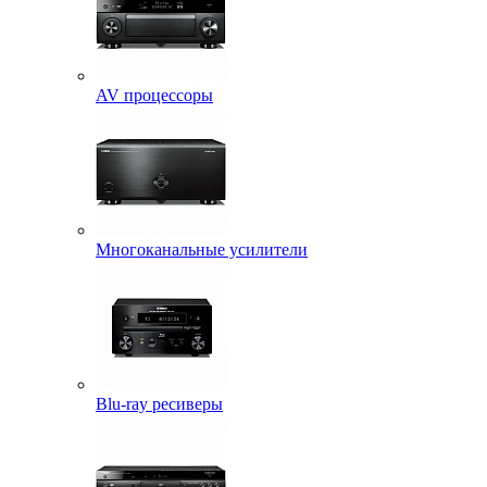
AV процессоры
Многоканальные усилители
Blu-ray ресиверы