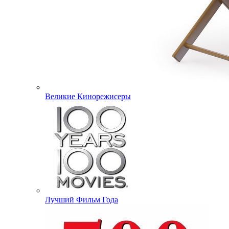
Великие Кинорежисеры
Лучший Фильм Года