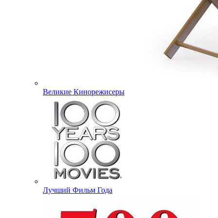
Великие Кинорежисеры
Лучший Фильм Года