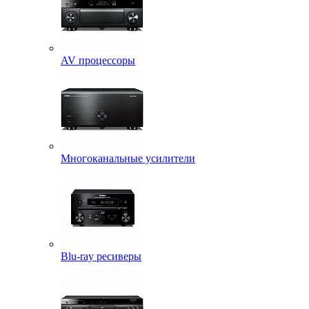
AV процессоры
Многоканальные усилители
Blu-ray ресиверы