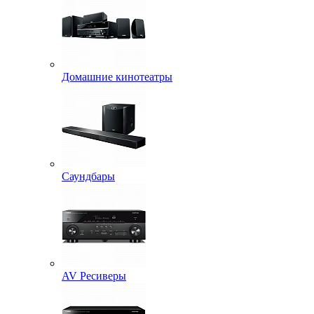
Домашние кинотеатры
Саундбары
AV Ресиверы