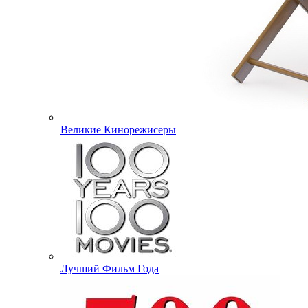
Великие Кинорежисеры
Лучший Фильм Года