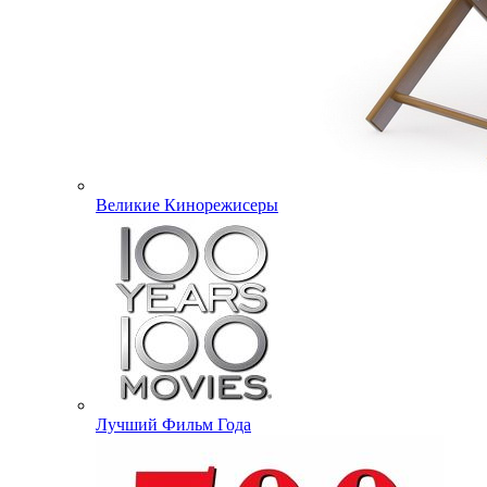
Великие Кинорежисеры
Лучший Фильм Года