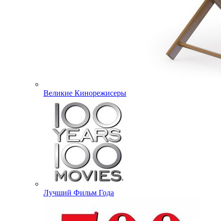
Великие Кинорежисеры
Лучший Фильм Года