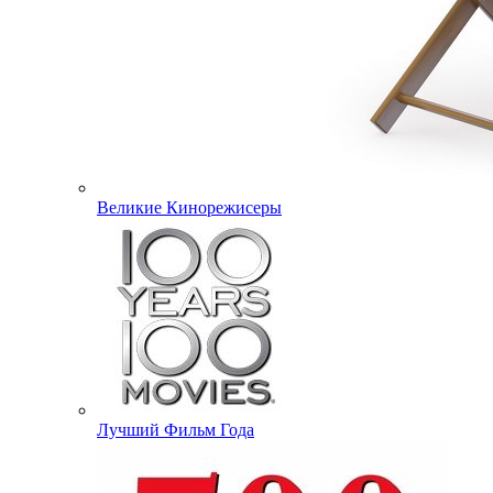
Великие Кинорежисеры
Лучший Фильм Года