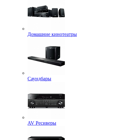
Домашние кинотеатры
Саундбары
AV Ресиверы