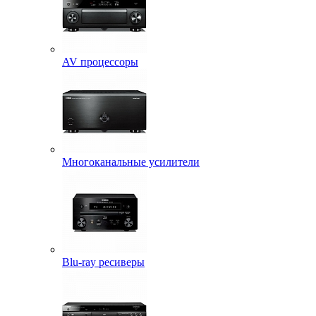
AV процессоры
Многоканальные усилители
Blu-ray ресиверы