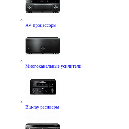
AV процессоры
Многоканальные усилители
Blu-ray ресиверы