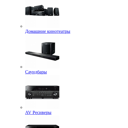
Домашние кинотеатры
Саундбары
AV Ресиверы