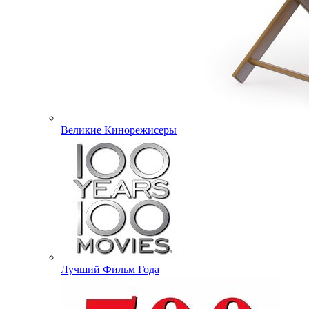
Великие Кинорежисеры
Лучший Фильм Года