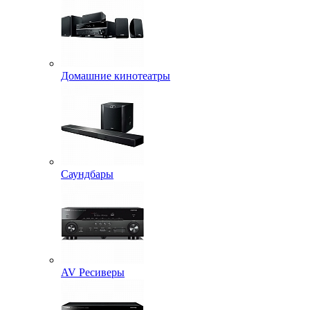
Домашние кинотеатры
Саундбары
AV Ресиверы