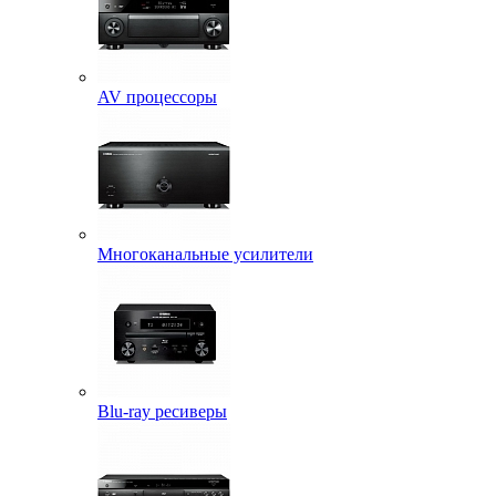
AV процессоры
Многоканальные усилители
Blu-ray ресиверы