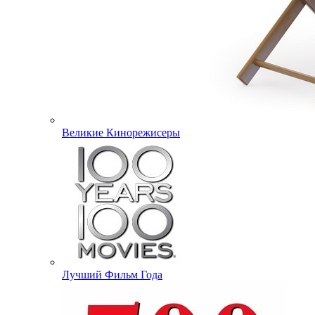
Великие Кинорежисеры
Лучший Фильм Года