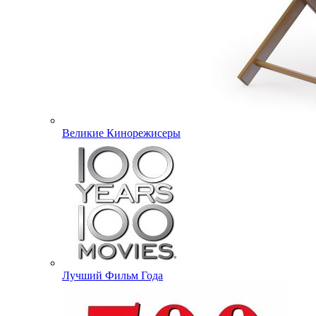
Великие Кинорежисеры
Лучший Фильм Года