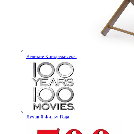
Великие Кинорежисеры
Лучший Фильм Года