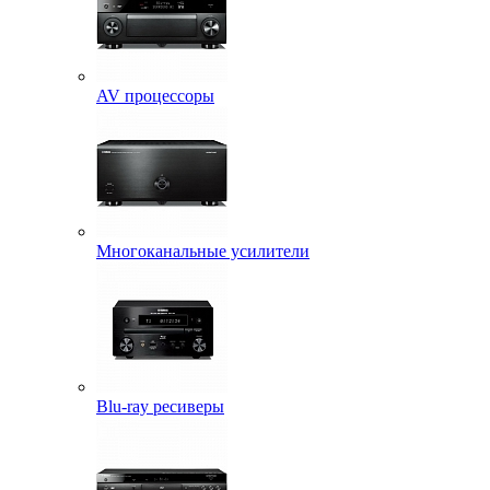
AV процессоры
Многоканальные усилители
Blu-ray ресиверы