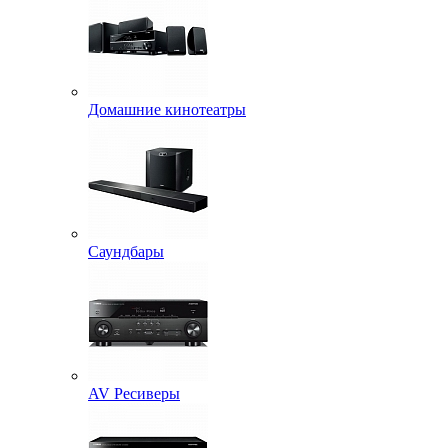
Домашние кинотеатры
Саундбары
AV Ресиверы