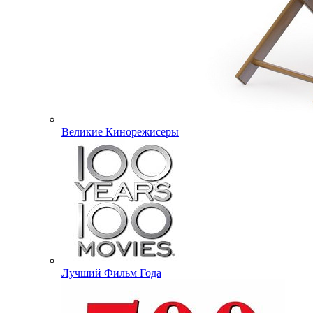
Великие Кинорежисеры
Лучший Фильм Года