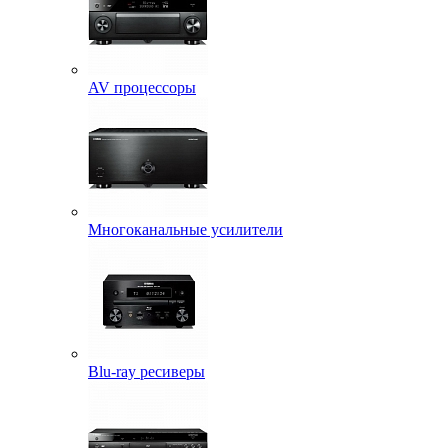
AV процессоры
Многоканальные усилители
Blu-ray ресиверы