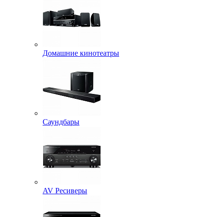
Домашние кинотеатры
Саундбары
AV Ресиверы