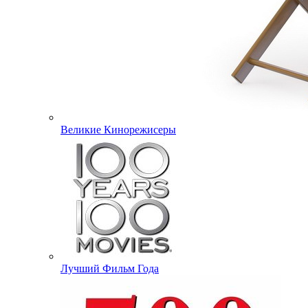
Великие Кинорежисеры
Лучший Фильм Года