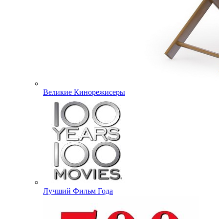
Великие Кинорежисеры
Лучший Фильм Года