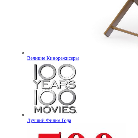
Великие Кинорежисеры
Лучший Фильм Года