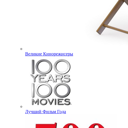
Великие Кинорежисеры
Лучший Фильм Года