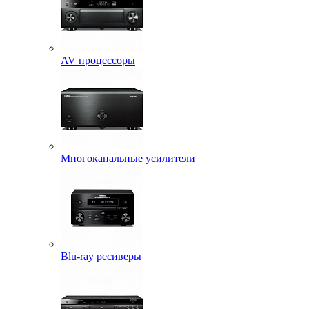
AV процессоры
Многоканальные усилители
Blu-ray ресиверы