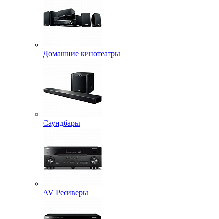
Домашние кинотеатры
Саундбары
AV Ресиверы