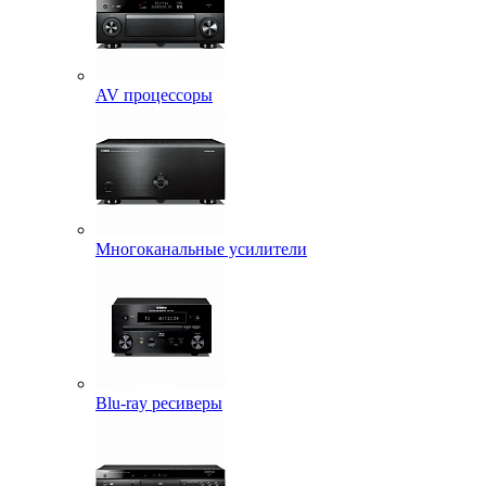
AV процессоры
Многоканальные усилители
Blu-ray ресиверы