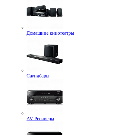
Домашние кинотеатры
Саундбары
AV Ресиверы