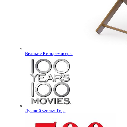
Великие Кинорежисеры
Лучший Фильм Года