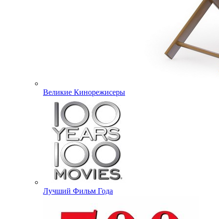
Великие Кинорежисеры
Лучший Фильм Года