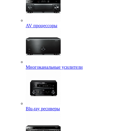
AV процессоры
Многоканальные усилители
Blu-ray ресиверы