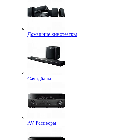
Домашние кинотеатры
Саундбары
AV Ресиверы