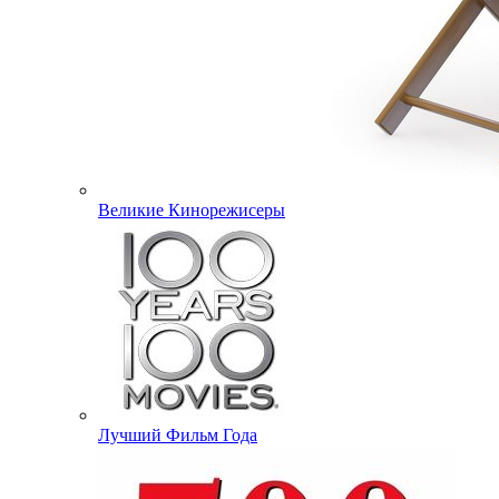
Великие Кинорежисеры
Лучший Фильм Года