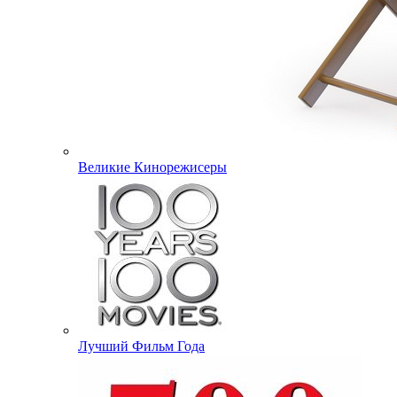
Великие Кинорежисеры
Лучший Фильм Года