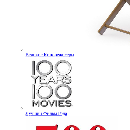
Великие Кинорежисеры
Лучший Фильм Года