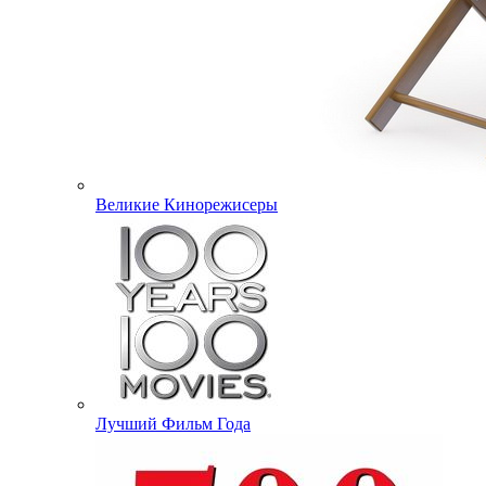
Великие Кинорежисеры
Лучший Фильм Года