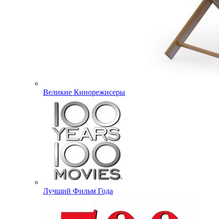
Великие Кинорежисеры
Лучший Фильм Года