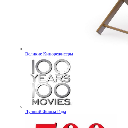
Великие Кинорежисеры
Лучший Фильм Года