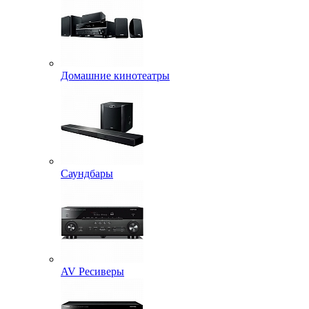
Домашние кинотеатры
Саундбары
AV Ресиверы