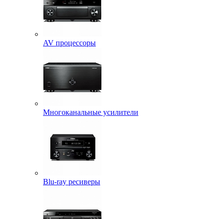
AV процессоры
Многоканальные усилители
Blu-ray ресиверы