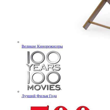
Великие Кинорежисеры
Лучший Фильм Года