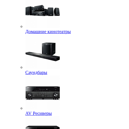
Домашние кинотеатры
Саундбары
AV Ресиверы