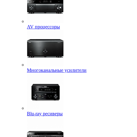
AV процессоры
Многоканальные усилители
Blu-ray ресиверы