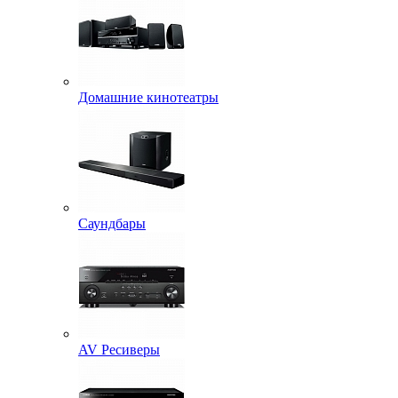
Домашние кинотеатры
Саундбары
AV Ресиверы