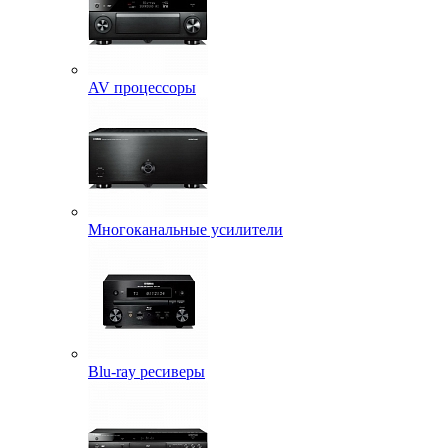
AV процессоры
Многоканальные усилители
Blu-ray ресиверы