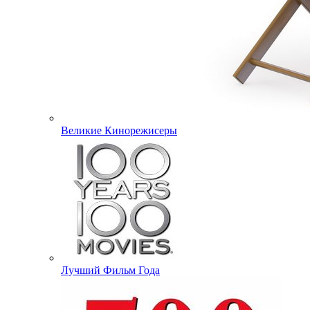
Великие Кинорежисеры
Лучший Фильм Года