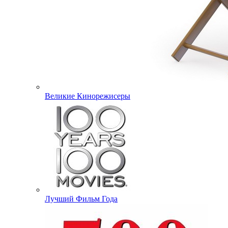
Великие Кинорежисеры
Лучший Фильм Года