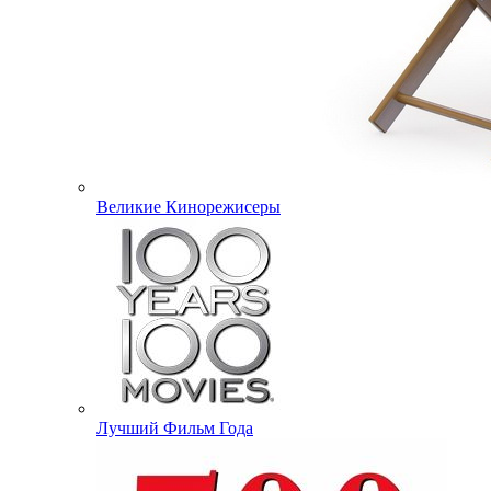
Великие Кинорежисеры
Лучший Фильм Года