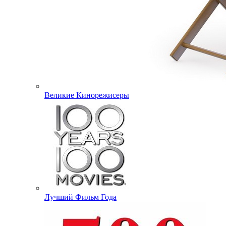
Великие Кинорежисеры
Лучший Фильм Года