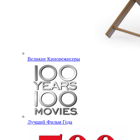
Великие Кинорежисеры
Лучший Фильм Года