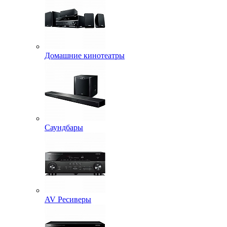
Домашние кинотеатры
Саундбары
AV Ресиверы