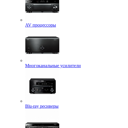
AV процессоры
Многоканальные усилители
Blu-ray ресиверы