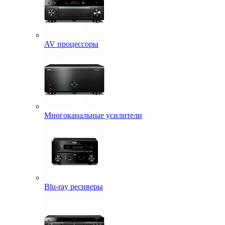
AV процессоры
Многоканальные усилители
Blu-ray ресиверы