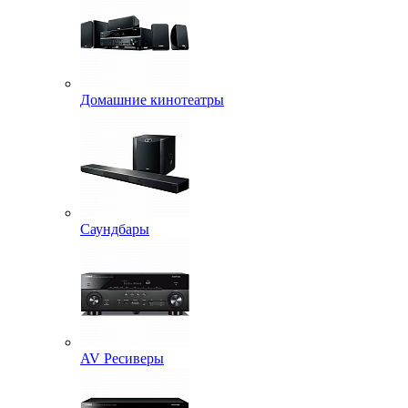
Домашние кинотеатры
Саундбары
AV Ресиверы