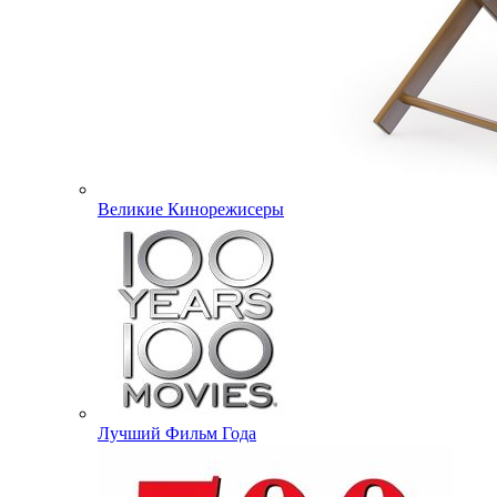
Великие Кинорежисеры
Лучший Фильм Года