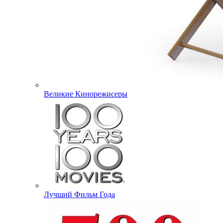
Великие Кинорежисеры
Лучший Фильм Года