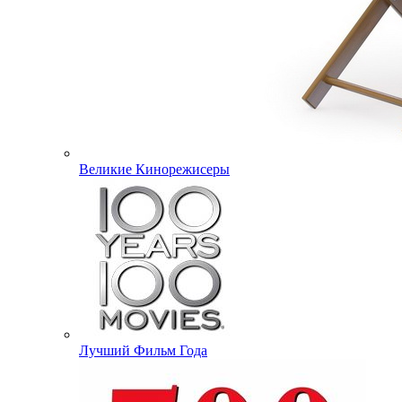
Великие Кинорежисеры
Лучший Фильм Года