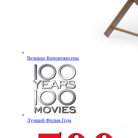
Великие Кинорежисеры
Лучший Фильм Года