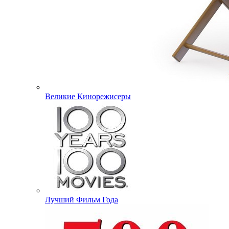
Великие Кинорежисеры
Лучший Фильм Года