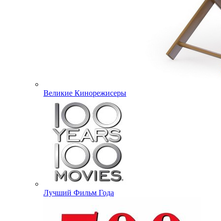
Великие Кинорежисеры
Лучший Фильм Года